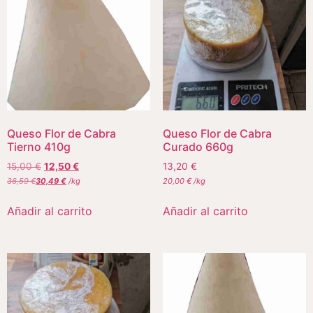
Queso Flor de Cabra
Queso Flor de Cabra
Tierno 410g
Curado 660g
15,00
€
12,50
€
13,20
€
36,59
€
30,49
€
/
kg
20,00
€
/
kg
Añadir al carrito
Añadir al carrito